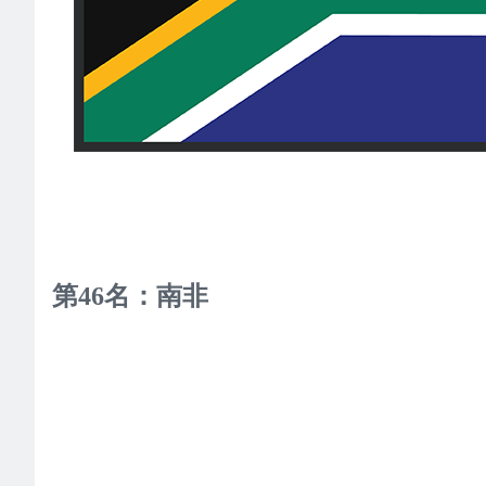
第46名：南非