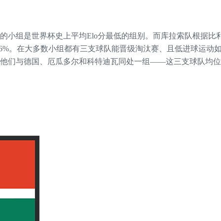
小组是世界杯史上平均Elo分最低的组别。而库拉索队根据比利
16%。在大多数小组都有三支球队能晋级淘汰赛、且低进球运动
他们与德国、厄瓜多尔和科特迪瓦同处一组——这三支球队均位