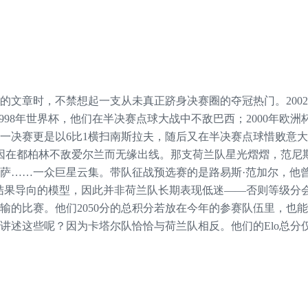
的文章时，不禁想起一支从未真正跻身决赛圈的夺冠热门。200
998年世界杯，他们在半决赛点球大战中不敌巴西；2000年欧洲
一决赛更是以6比1横扫南斯拉夫，随后又在半决赛点球惜败意
却因在都柏林不敌爱尔兰而无缘出线。那支荷兰队星光熠熠，范尼
萨……一众巨星云集。带队征战预选赛的是路易斯·范加尔，他
属结果导向的模型，因此并非荷兰队长期表现低迷——否则等级分
输的比赛。他们2050分的总积分若放在今年的参赛队伍里，也
述这些呢？因为卡塔尔队恰恰与荷兰队相反。他们的Elo总分仅