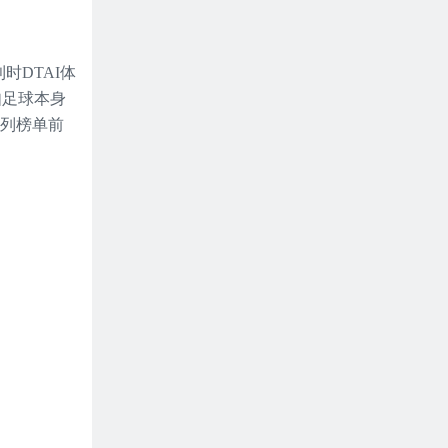
时DTAI体
如足球本身
列榜单前