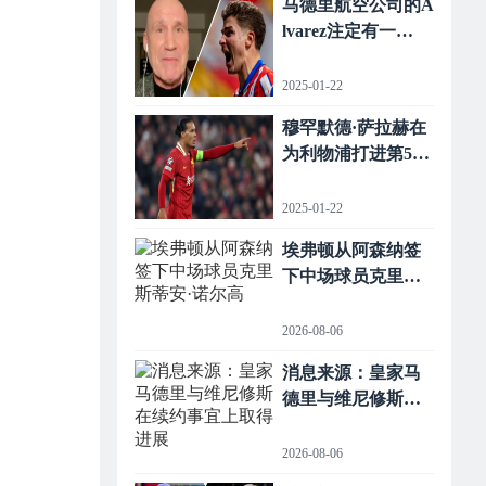
马德里航空公司的Á
lvarez注定有一
个“特殊”的未来
——西蒙尼
2025-01-22
穆罕默德·萨拉赫在
为利物浦打进第50
个欧洲进球后“非常
自豪”
2025-01-22
埃弗顿从阿森纳签
下中场球员克里斯
蒂安·诺尔高
2026-08-06
消息来源：皇家马
德里与维尼修斯在
续约事宜上取得进
展
2026-08-06