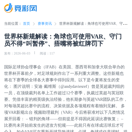
当前位置：
首页
赛事资讯
世界杯新规解读：角球也可使用VAR、守门
员不得“叫暂停”、捂嘴将被红牌罚下
世界杯新规解读：角球也可使用VAR、守门
员不得“叫暂停”、捂嘴将被红牌罚下
发布：2026-06-03
阅读：117
国际足球协会理事会（IFAB）在美国、墨西哥和加拿大联合举办的
世界杯开幕前夕，对足球规则作出了一系列重大调整。这些新规也
将在下赛季的全球各大赛事中得到应用。以下是今夏将发生的变
化： 图片说明：安迪·戴维斯（@andydaviesref）曾是英超裁判组的
一员，在顶级裁判名单上工作超过12个赛季，执裁过英超与英冠联
赛。凭借丰富的精英级执法经验，他长期参与英超VAR团队的工作，
对每场英超比赛中的流程、决策依据及各项规程有着独到见解。 多
项VAR新规出台 视频助理裁判（VAR）今后将获准对以下几类情况
展开回看： – 错判的角球——但前提是不得因此延误比赛恢复； –
比赛尚未开始前发生的进攻方犯规——此前只有在球成活球后才可
介入，如今VAR可在重新开球导致进球、点球、角球或任意球时，提