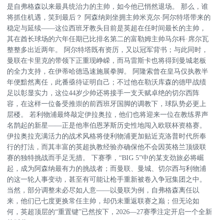
是自弗格森以来最具统治力的主帅，如今他已悄然退场。 那么，谁
将抓住机遇，笑到最后？ 阿森纳则坐拥主帅米克尔·阿尔特塔带来的
稳定与延续——这位西班牙教头目前是英超在任时间最长的主帅，
其在酋长球场的六年任期已比排名第二的富勒姆主帅马尔科·席尔瓦
整整多出近两年。 阿尔特塔既有资历，又以冠军背书；与此同时，
曼联在卡里克的带领下正重现峥嵘，而马雷斯卡也将得到曼城老板
的全力支持，在伊蒂哈德迅速施展拳脚。 阿隆索曾在皇马仅执教半
年便黯然离任，此番亟待证明自己；不过他在勒沃库森的德甲战绩
足以彰显实力，这位44岁少帅还将接手一支天赋卓绝的切尔西阵
容，在这样一位备受推崇的前西班牙国脚的调教下，球队势必更上
层楼。 若利物浦最终敲定伊拉奥拉，他们也将迎来一位在教练界声
名鹊起的新星——正是他率伯恩茅斯历史性地闯入欧联杯资格赛。
伊拉奥拉充满活力的战术风格将使利物浦更加贴近克洛普时代所奉
行的打法，而其丰富的英超执教经验亦确保他不会因英格兰顶级联
赛的独特挑战而手足无措。 下赛季，“BIG 5”中的某支劲旅必将崛
起，成为阿森纳最有力的挑战者；而曼联、曼城、切尔西与利物浦
的这一轮人事变动，甚至有可能让枪手重新被卷入争冠集团之中。
当然，部分调整未必尽如人意——以曼联为例，自弗格森离任以
来，他们已七度更换常任主帅，却仍未重返联赛之巅；但无论如
何，英超顶层的“重置键”已然按下，2026—27赛季注定开启一个全新