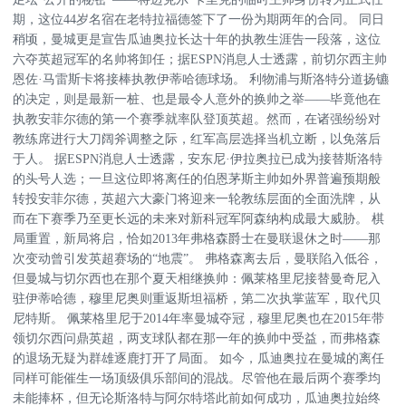
期，这位44岁名宿在老特拉福德签下了一份为期两年的合同。 同日
稍顷，曼城更是宣告瓜迪奥拉长达十年的执教生涯告一段落，这位
六夺英超冠军的名帅将卸任；据ESPN消息人士透露，前切尔西主帅
恩佐·马雷斯卡将接棒执教伊蒂哈德球场。 利物浦与斯洛特分道扬镳
的决定，则是最新一桩、也是最令人意外的换帅之举——毕竟他在
执教安菲尔德的第一个赛季就率队登顶英超。然而，在诸强纷纷对
教练席进行大刀阔斧调整之际，红军高层选择当机立断，以免落后
于人。 据ESPN消息人士透露，安东尼·伊拉奥拉已成为接替斯洛特
的头号人选；一旦这位即将离任的伯恩茅斯主帅如外界普遍预期般
转投安菲尔德，英超六大豪门将迎来一轮教练层面的全面洗牌，从
而在下赛季乃至更长远的未来对新科冠军阿森纳构成最大威胁。 棋
局重置，新局将启，恰如2013年弗格森爵士在曼联退休之时——那
次变动曾引发英超赛场的“地震”。 弗格森离去后，曼联陷入低谷，
但曼城与切尔西也在那个夏天相继换帅：佩莱格里尼接替曼奇尼入
驻伊蒂哈德，穆里尼奥则重返斯坦福桥，第二次执掌蓝军，取代贝
尼特斯。 佩莱格里尼于2014年率曼城夺冠，穆里尼奥也在2015年带
领切尔西问鼎英超，两支球队都在那一年的换帅中受益，而弗格森
的退场无疑为群雄逐鹿打开了局面。 如今，瓜迪奥拉在曼城的离任
同样可能催生一场顶级俱乐部间的混战。尽管他在最后两个赛季均
未能捧杯，但无论斯洛特与阿尔特塔此前如何成功，瓜迪奥拉始终