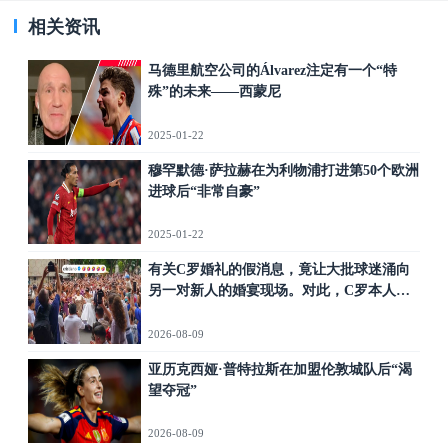
相关资讯
马德里航空公司的Álvarez注定有一个“特
殊”的未来——西蒙尼
2025-01-22
穆罕默德·萨拉赫在为利物浦打进第50个欧洲
进球后“非常自豪”
2025-01-22
有关C罗婚礼的假消息，竟让大批球迷涌向
另一对新人的婚宴现场。对此，C罗本人直
呼“太好笑了”。
2026-08-09
亚历克西娅·普特拉斯在加盟伦敦城队后“渴
望夺冠”
2026-08-09