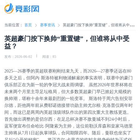
当前位置：
首页
赛事资讯
英超豪门按下换帅“重置键”，但谁将从中受
益？
英超豪门按下换帅“重置键”，但谁将从中受
益？
发布：2026-06-02
阅读：85
2025—26赛季的英超联赛刚刚结束九天，而2026—27赛季还远在80
多天之后，但阿内·斯洛特被利物浦解雇的事实表明，联赛中的豪门
俱乐部正在为新一轮的争冠大战未雨绸缪。 虽然2026年世界杯将在
未来两个月里主导足坛格局，但大多数英超豪门早已掀起大规模的
换帅潮，堪称十余年来最剧烈的一轮变革。 斯洛特于周六告别安菲
尔德，距他两年前从费耶诺德接替功勋主帅尤尔根·克洛普仅两年时
间，而这已是两周内英超顶级球队作出的第四次重大主教练更迭。
首先做出调整的是切尔西：在足总杯决赛不敌曼城不到24小时后，
蓝军便宣布任命哈比·阿隆索为主帅，这位前勒沃库森和皇家马德里
主帅将从7月1日起执掌球队，合同期限四年。随后，曼联也坐实了
足坛“公开的秘密”——将迈克尔·卡里克的临时主帅身份转为正式任