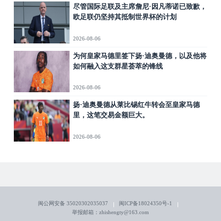
尽管国际足联及主席詹尼·因凡蒂诺已致歉，
欧足联仍坚持其抵制世界杯的计划
2026-08-06
为何皇家马德里签下扬·迪奥曼德，以及他将
如何融入这支群星荟萃的锋线
2026-08-06
扬·迪奥曼德从莱比锡红牛转会至皇家马德
里，这笔交易金额巨大。
2026-08-06
闽公网安备 35020302035037
闽ICP备18024350号-1
举报邮箱：zhishengty@163.com