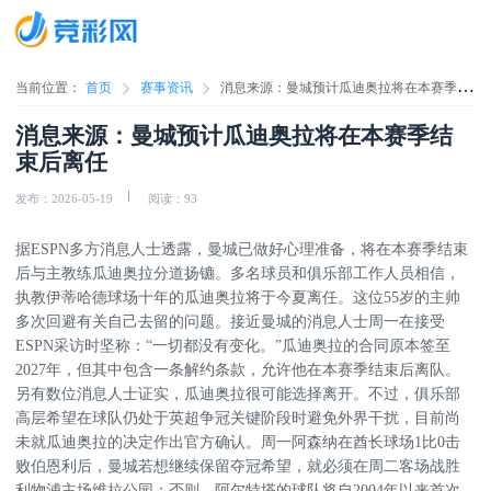
当前位置：
首页
赛事资讯
消息来源：曼城预计瓜迪奥拉将在本赛季结
束后离任
消息来源：曼城预计瓜迪奥拉将在本赛季结
束后离任
发布：2026-05-19
阅读：93
据ESPN多方消息人士透露，曼城已做好心理准备，将在本赛季结束
后与主教练瓜迪奥拉分道扬镳。多名球员和俱乐部工作人员相信，
执教伊蒂哈德球场十年的瓜迪奥拉将于今夏离任。这位55岁的主帅
多次回避有关自己去留的问题。接近曼城的消息人士周一在接受
ESPN采访时坚称：“一切都没有变化。”瓜迪奥拉的合同原本签至
2027年，但其中包含一条解约条款，允许他在本赛季结束后离队。
另有数位消息人士证实，瓜迪奥拉很可能选择离开。不过，俱乐部
高层希望在球队仍处于英超争冠关键阶段时避免外界干扰，目前尚
未就瓜迪奥拉的决定作出官方确认。周一阿森纳在酋长球场1比0击
败伯恩利后，曼城若想继续保留夺冠希望，就必须在周二客场战胜
利物浦主场维拉公园；否则，阿尔特塔的球队将自2004年以来首次