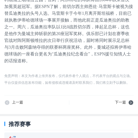
加冕英超冠军。据ESPN了解，前切尔西主帅恩佐·马雷斯卡被视为接
替瓜迪奥拉的头号人选。马雷斯卡于今年1月离开斯坦福桥，目前已
就执教伊蒂哈德球场一事展开接触，而他此前正是瓜迪奥拉的助教
之一。周六，瓜迪奥拉率队以1比0战胜切尔西，捧起足总杯，这也
是他作为曼城主帅斩获的第20座冠军奖杯。俱乐部已计划在赛季收
官战对阵阿斯顿维拉的次日举行庆祝活动，届时将同时展示足总杯
与3月击败阿森纳夺得的联赛杯两座奖杯。此外，曼城还拟将伊蒂哈
德球场的一座看台更名为“瓜迪奥拉纪念看台”，ESPN援引知情人士
的话报道称。
免责声明：本文为作者上传并发布，仅代表作者个人观点，不代表平台的观点与立场。
平台仅提供信息发布功能，如有侵权或违规请及时联系我们，我们将立刻予以删除。
上一篇
下一篇
推荐赛事