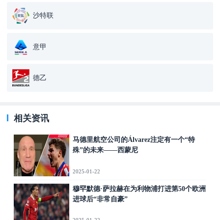
沙特联
意甲
德乙
相关资讯
马德里航空公司的Álvarez注定有一个“特
殊”的未来——西蒙尼
2025-01-22
穆罕默德·萨拉赫在为利物浦打进第50个欧洲
进球后“非常自豪”