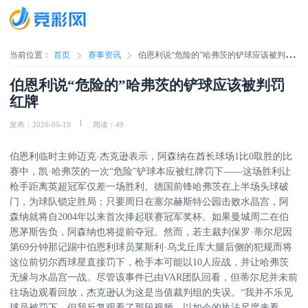
当前位置：
首页
赛事资讯
伯恩利说“危险的”哈弗茨的铲球应该被判罚
红牌
伯恩利说“危险的”哈弗茨的铲球应该被判罚
红牌
发布：2026-05-19
阅读：49
伯恩利临时主帅迈克·杰克逊表示，阿森纳在酋长球场1比0取胜的比
赛中，凯·哈弗茨的一次“危险”铲球本应被红牌罚下——这场胜利让
枪手距离英超冠军仅差一场胜利。德国前锋哈弗茨在上半场头球破
门，为球队锁定胜局；只要周日在塞尔赫斯特公园击败水晶宫，阿
森纳就将自2004年以来首次捧起联赛冠军奖杯。如果曼城周二在伯
恩茅斯告负，阿森纳也将提前夺冠。然而，若主裁判保罗·蒂尔尼因
第69分钟那记踢中伯恩利球员莱斯利·乌戈丘库大腿后侧的犯规而将
这位前切尔西球星直接罚下，枪手本可能以10人应战，并让哈弗茨
无缘与水晶宫一战。尽管该事件已由VAR团队回看，但蒂尔尼并未前
往场边观看回放，杰克逊认为这是当值裁判组的失误。“我并不乐见
球员被罚下，但我反复观看了那段视频，以如今的执法尺度来看，