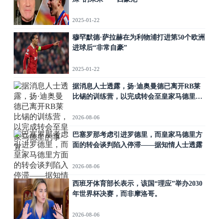
2025-01-22
穆罕默德·萨拉赫在为利物浦打进第50个欧洲
进球后“非常自豪”
2025-01-22
据消息人士透露，扬·迪奥曼德已离开RB莱
比锡的训练营，以完成转会至皇家马德里的
事宜。
2026-08-06
巴塞罗那考虑引进罗德里，而皇家马德里方
面的转会谈判陷入停滞——据知情人士透露
2026-08-06
西班牙体育部长表示，该国“理应”举办2030
年世界杯决赛，而非摩洛哥。
2026-08-06