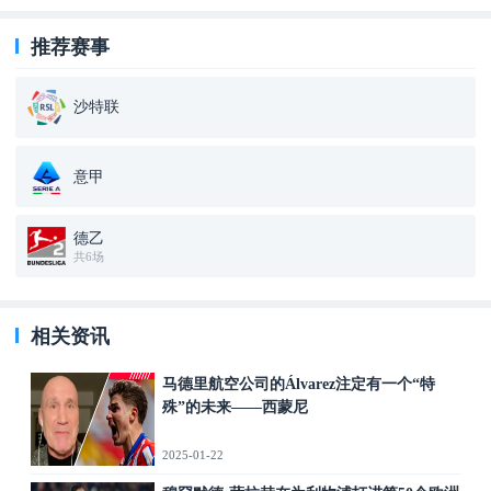
推荐赛事
沙特联
意甲
德乙
共6场
相关资讯
马德里航空公司的Álvarez注定有一个“特
殊”的未来——西蒙尼
2025-01-22