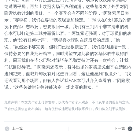
纳遭遇平局，再加上欧冠客场不敌利物浦，这些都引发了外界对阿
隆索执教计划的质疑。 “一个赛季会有不同的阶段，”阿隆索周日表
示，“赛季初，我们在客场的表现更加稳定。” “球队在0比1落后的情
况下依然斗志昂扬，想要扳回一城。我们有三到四个非常清晰的机
会本可以打进第二球并赢得比赛。” 阿隆索还强调，对于球员们的表
现，他“没有任何批评”。 “我挺喜欢球队在落后后的反应，”他
说，“虽然还不够完美，但我们已经很接近了。我们必须团结一致，
保持必要的自我批评精神，同时渴望在如此多的客场比赛中取得胜
利。周三我们在毕尔巴鄂对阵毕尔巴鄂竞技时还有一次机会，让我
们拭目以待吧。” 阿隆索还表示，替补出场的罗德里戈似乎在禁区内
遭到犯规，但裁判却没有对此进行回看，这让他感到“很意外”。 “我
还没看到那个场面，但有人告诉我VAR本可以介入查看的，”阿隆索
说，“这些关键时刻往往能决定一场比赛的胜负。”
免责声明：本文为作者上传并发布，仅代表作者个人观点，不代表平台的观点与立场。
平台仅提供信息发布功能，如有侵权或违规请及时联系我们，我们将立刻予以删除。
上一篇
下一篇