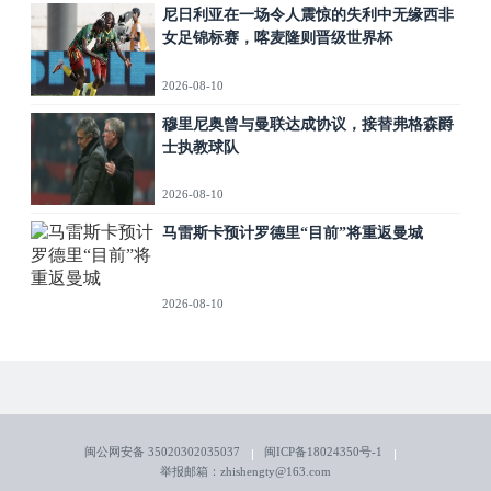
尼日利亚在一场令人震惊的失利中无缘西非
女足锦标赛，喀麦隆则晋级世界杯
2026-08-10
穆里尼奥曾与曼联达成协议，接替弗格森爵
士执教球队
2026-08-10
马雷斯卡预计罗德里“目前”将重返曼城
2026-08-10
闽公网安备 35020302035037
闽ICP备18024350号-1
举报邮箱：zhishengty@163.com