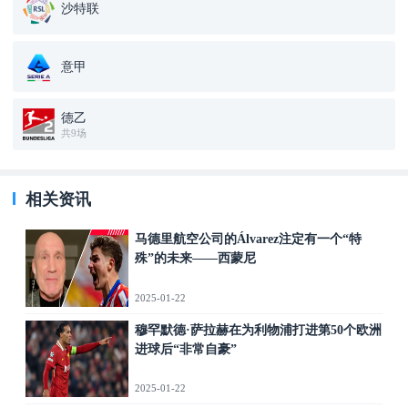
沙特联
意甲
德乙
共9场
相关资讯
马德里航空公司的Álvarez注定有一个“特
殊”的未来——西蒙尼
2025-01-22
穆罕默德·萨拉赫在为利物浦打进第50个欧洲
进球后“非常自豪”
2025-01-22