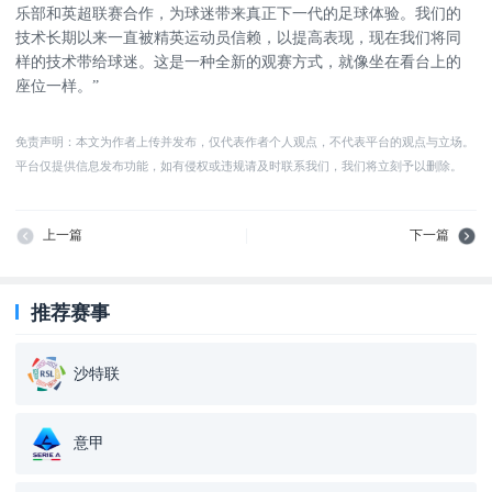
乐部和英超联赛合作，为球迷带来真正下一代的足球体验。我们的
技术长期以来一直被精英运动员信赖，以提高表现，现在我们将同
样的技术带给球迷。这是一种全新的观赛方式，就像坐在看台上的
座位一样。”
免责声明：本文为作者上传并发布，仅代表作者个人观点，不代表平台的观点与立场。
平台仅提供信息发布功能，如有侵权或违规请及时联系我们，我们将立刻予以删除。
上一篇
下一篇
推荐赛事
沙特联
意甲