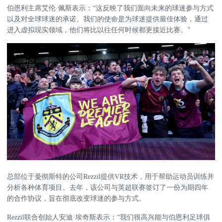
伯恩利主席艾伦·佩斯表示：“这反映了我们面向未来的球迷参与方式
以及对全球球迷的承诺。我们的使命是为球迷提供最佳体验，通过
进入虚拟现实领域，他们将比以往任何时候都更接近比赛。”
总部位于曼彻斯特的公司Rezzil提供VR技术，用于帮助运动员训练并
分析各种体育项目。去年，该公司与英超联赛签订了一份为期四年
的合作协议，旨在彻底改变球迷的参与方式。
Rezzil联合创始人安迪·埃奇斯表示：“我们很高兴能与伯恩利足球俱