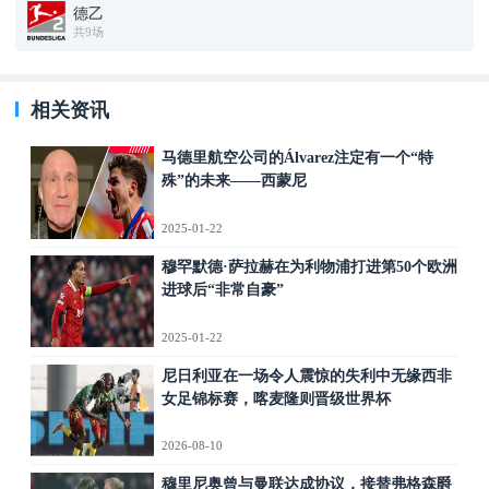
德乙
共9场
相关资讯
马德里航空公司的Álvarez注定有一个“特
殊”的未来——西蒙尼
2025-01-22
穆罕默德·萨拉赫在为利物浦打进第50个欧洲
进球后“非常自豪”
2025-01-22
尼日利亚在一场令人震惊的失利中无缘西非
女足锦标赛，喀麦隆则晋级世界杯
2026-08-10
穆里尼奥曾与曼联达成协议，接替弗格森爵