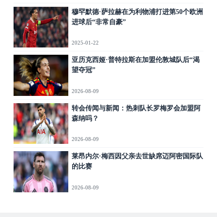
穆罕默德·萨拉赫在为利物浦打进第50个欧洲
进球后“非常自豪”
2025-01-22
亚历克西娅·普特拉斯在加盟伦敦城队后“渴
望夺冠”
2026-08-09
转会传闻与新闻：热刺队长罗梅罗会加盟阿
森纳吗？
2026-08-09
莱昂内尔·梅西因父亲去世缺席迈阿密国际队
的比赛
2026-08-09