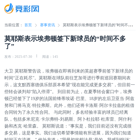
当前位置：
首页
赛事资讯
莫耶斯表示埃弗顿签下新球员的“时间不多
了”
莫耶斯表示埃弗顿签下新球员的“时间不多
了”
发布：2025-07-30
阅读：145
大卫·莫耶斯警告说，埃弗顿在即将到来的英超赛季前签下新球员的
时间“正在耗尽”。莫耶斯在球队前往芝加哥进行季前巡回赛期间表
示，这支默西塞德俱乐部原本希望“现在能完成更多交易”，但目前一
些转会谈判却“陷入停滞”。 到目前为止，在夏季转会窗口中，埃弗
顿已经签下了19岁的法国前锋蒂埃诺·巴里、18岁的左后卫亚当·阿兹
努和门将马克·特拉弗斯。此外，他们还将卡洛斯·阿尔卡拉兹的租借
合同转为了永久性合同。 与此同时，多名经验丰富的球员已经离
队，包括多米尼克·卡尔弗特-刘易斯、阿卜杜拉耶·杜库雷、阿什利·
扬和杰克·哈里森。 莫耶斯说道：“事实是，我们目前还没有完成很
多交易，这是事实。我们迫切希望事情能有所进展，因为我们知道
时间正在流逝。” 他补充道：“我最初的想法是‘是的，我感到惊讶’，