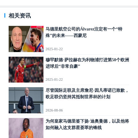
相关资讯
马德里航空公司的Álvarez注定有一个“特
殊”的未来——西蒙尼
2025-01-22
穆罕默德·萨拉赫在为利物浦打进第50个欧洲
进球后“非常自豪”
2025-01-22
尽管国际足联及主席詹尼·因凡蒂诺已致歉，
欧足联仍坚持其抵制世界杯的计划
2026-08-06
为何皇家马德里签下扬·迪奥曼德，以及他将
如何融入这支群星荟萃的锋线