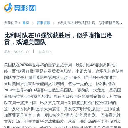
当前位置：
首页
赛事资讯
比利时队在16强战获胜后，似乎暗指巴洛
贡，戏谑美国队
比利时队在16强战获胜后，似乎暗指巴洛
贡，戏谑美国队
发布：2026-07-08
阅读：48
美国队在2026年世界杯的噩梦之旅于周一晚以1比4不敌比利时告
终，而“欧洲红魔”更是在赛后添油加醋、小题大做。这场失利也使美
国队在过去五届世界杯中第四次止步于16强。唯一例外是2018年，
当时美国男足甚至未能闯入决赛圈。值得一提的是，比利时曾在
2014年世界杯的16强赛中击败过美国队。 赛前的一大焦点，是美国
前锋福拉林·巴洛贡的那张红牌在周日被国际足联撤销禁赛，从而得
以在周一披挂上阵。巴洛贡是在周三对阵波黑时领到这张红牌的。
这一反转令比利时足协大为震惊，并发表声明予以质疑；主帅鲁迪·
加西亚更是直言，他一度以为这是“愚人节”的恶作剧。 巴洛贡此役
首发出场，但并未取得进球或助攻。然而，他出场的争议性仍被比
利时方面记在心上。他们在社交媒体上晒出前锋罗梅卢·卢卡库庆祝