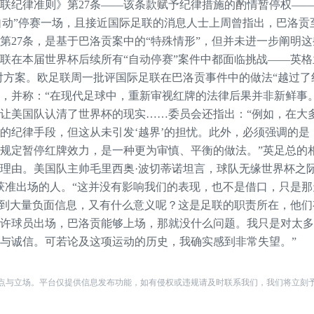
联纪律准则》第27条——该条款赋予纪律措施的酌情暂停权—
“自动”停赛一场，且接近国际足联的消息人士上周曾指出，巴洛贡
第27条，是基于巴洛贡案中的“特殊情形”，但并未进一步阐明
足联在本届世界杯后续所有“自动停赛”案件中都面临挑战——英
对方案。欧足联周一批评国际足联在巴洛贡事件中的做法“越过了
，并称：“在现代足球中，重新审视红牌的法律后果并非新鲜事。
时让美国队认清了世界杯的现实……委员会还指出：“例如，在大
的纪律手段，但这从未引发‘越界’的担忧。此外，必须强调的是
规定暂停红牌效力，是一种更为审慎、平衡的做法。”英足总的
理由。美国队主帅毛里西奥·波切蒂诺坦言，球队无缘世界杯之际
获准出场的人。“这并没有影响我们的表现，也不是借口，只是那
收到大量负面信息，又有什么意义呢？这是足联的职责所在，他们
许球员出场，巴洛贡能够上场，那就没什么问题。我只是对太多
与诚信。可若论及这项运动的历史，我确实感到非常失望。”
点与立场。平台仅提供信息发布功能，如有侵权或违规请及时联系我们，我们将立刻