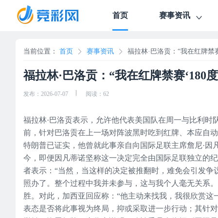
首页
赛事资讯
当前位置：
首页
赛事资讯
福拉林·巴洛贡：“我在红牌禁赛
福拉林·巴洛贡：“我在红牌禁赛‘180
发布：2026-07-07
阅读：62
福拉林·巴洛贡表示，允许他代表美国队在周一与比利时
前，针对巴洛贡在上一场对阵波黑时吃到红牌、本应自动
特朗普已证实，他曾就此事亲自向国际足联主席詹尼·因
今，即便因凡蒂诺坚称这一决定完全由国际足联独立的纪
者表示：“当然，当这样的决定被推翻时，难免会引发争
照办了。整个过程中我并未参与，这与我个人毫无关系。”
胜。对此，加西亚回应称：“他主动来找我，我很欣赏这
表态是否将此事视为终局，抑或采取进一步行动；其针对