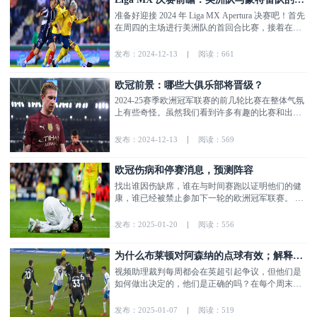
西-罗纳尔多的时代已经结束一段时间了。c罗上一
员、故事线和预测
次在金球奖投票中进入前三名是在2019年，虽然梅
准备好迎接 2024 年 Liga MX Apertura 决赛吧！首先
西去年确实赢得了金球奖，但自2022年12月在卡塔
在周四的主场进行美洲队的首回合比赛，接着在周
尔举行的国际足联世界杯决赛以来，他一直没有在
日晚上的次回合中，蒙特雷队将作为主场迎战，季
最高水平上产生任何显著影响。所以，当我
节之星的冠军将在本周揭晓。在期待已久的180多分
发布：2024-12-13
阅读：661
钟的决赛之前，下面是您需要了解的决赛双方信
息。美洲队（常规赛：第8名，战绩 8胜3平6负）他
欧冠前景：哪些大俱乐部将晋级？
们是如何走到这一步的伤病问题和繁忙的赛程让这
支墨西哥城的豪门在不稳定的结果和可疑的表现中
2024-25赛季欧洲冠军联赛的前几轮比赛在整体气氛
挣扎。不过，在其他比赛的阴影消退后， Liga MX
上有些奇怪。虽然我们看到许多有趣的比赛和出色
最成功的球队在过去12场比赛中仅输掉一场。在季
的表现，但由于新扩展的赛制——新增了四支球
后赛中，他们
队、两个比赛日，四队小组赛被一个巨大的36队表
发布：2024-12-13
阅读：569
格取代，其中三分之二的球队晋级淘汰赛——让我
们很难真正理解比赛的 stakes。 但现在这一切都变
欧冠伤病和停赛消息，预测阵容
得清晰了。在第六轮比赛中，我们见证了一些球队
的正式出局，利物浦锁定了前八名的名额并获得了1
找出谁因伤缺席，谁在与时间赛跑以证明他们的健
6强的优待，几支欧洲最富有的球队（皇家马德里和
康，谁已经被禁止参加下一轮的欧洲冠军联赛。 位
巴黎圣日耳曼）有所反弹，而另外一支球队（曼
置：守门员（GK），后卫(D)，左后卫（LB），右
城）则继续陷入低迷。我们还看到大量进球，
后卫（RB），中后卫（CB），中场(M)，防守中场
发布：2025-01-20
阅读：556
（DM），中场（CM），左中场（LM），右中场
（RM），进攻中场（AM），左翼（LW），右翼
为什么布莱顿对阿森纳的点球有效；解释德·
（RW），前锋(F)，左前锋（FWL），右前锋（FW
莱特的手球
R），前锋（ST） （所有预测xi和伤病新闻均由Rot
视频助理裁判每周都会在英超引起争议，但他们是
owire提供，随时更新。） 摩纳哥vs阿斯顿维拉 法国
如何做出决定的，他们是正确的吗？在每个周末之
摩纳哥路易斯二世体育场 周二，美国东部时间下午
后，我们都会回顾一下重大事件，从VAR协议和比
12:45
赛规则的角度来检查和解释整个过程。在本周的VA
发布：2025-01-07
阅读：519