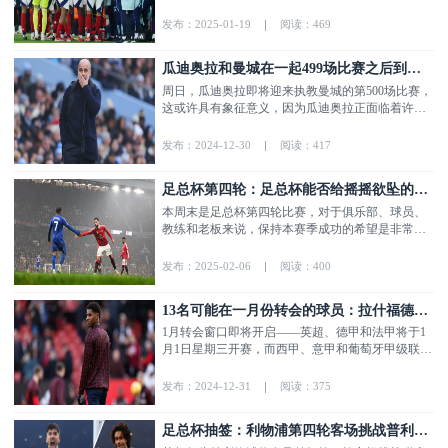
仁以5-1的比分摧毁了最近表现不佳的竞争对手。你
的传中让禁区内无人盯防的奥利·沃特金斯破门，完
还错过了什么？英超联赛关键总结：曼联的历史性
成了阿斯顿维拉在0 -2落后的情况下的逆转，将比分
发布：2025-01-19
阅读：469
圣诞节
扳成2-2平。周六的比赛对英超冠军争夺战来说意义
非凡。要求枪手这个月花钱的呼声现在将达到震耳
瓜迪奥拉和曼城在一起499场比赛之后到底
欲聋的程度，因为如果阿森纳以前不知道的话，他
出了什么问题
们现在知道了：他们现有的阵容不足以赢得联赛冠
周日，瓜迪奥拉即将迎来执教曼城的第500场比赛，
军。 周六，这些标语随处可见。在伦敦，利物浦正
这或许具有象征意义，因为瓜迪奥拉正面临着许多
在努力击败布伦特福德，主教练阿恩·斯洛特求助于
他上任以来从未遇到过的问题。他正在完成一个圆
达尔文Núñez、哈维·埃利奥特、柯蒂
圈。瓜迪奥拉在2016-17赛季的第一支曼城球队有点
发布：2024-12-30
阅读：417
混乱。在那个赛季所有比赛中出场时间至少700分钟
的22名球员中，有12名至少30岁，5名22岁或更年
足总杯第四轮：足总杯能否给摇摇欲坠的曼
轻。25岁的中场球员凯文·德布鲁因（Kevin De Bruy
联带来希望？
ne）表现出色，接近巅峰期，而28岁的前锋塞尔吉
本周末是足总杯第四轮比赛，对于俱乐部、球员、
奥·阿格&lt;e:1&gt;罗（Sergio agero）和后卫Nicolás
教练和老板来说，保持本赛季成功的希望是非常重
奥塔门迪（Otamen
要的，比如曼联、热刺、拉什福德、范尼，当然还
有汤姆·布雷迪。 第四轮是重量级球队的较量，剩下
发布：2025-02-06
阅读：400
的小球队希望能对英超巨人造成冲击。 鲁本·阿莫林
和曼联能否避免在老特拉福德面对苦苦挣扎的莱斯
13名可能在一月份转会的球员：拉什福德，
特城而尴尬出局？在周日阿斯顿维拉和热刺的比赛
Gyökeres，祖比门迪等等
后，谁会留下来？普利茅斯阿盖尔队能否终结利物
1月转会窗口即将开启——英超、德甲和法甲将于1
浦在阿恩·斯洛特执教首个赛季的四冠王美梦？伯明
月1日星期三开赛，而西甲、意甲和葡萄牙甲级联赛
翰城的小股东布雷迪会看到他的英甲球队震惊纽卡
将在24小时后开赛——由于几家俱乐部和球员需要
斯尔联队，从而在超级碗周末取得胜利吗？ 所有的
进行转会谈判，今年1月看起来将比近年来更加繁
发布：2024-12-31
阅读：375
第四
忙。伤病问题和拥挤的赛制意味着曼城和阿森纳等
俱乐部将寻求加强他们的阵容，而曼联和托特纳姆
足总杯抽签：利物浦第四轮客场挑战普利茅
热刺等表现不佳的球队则需要在球员队伍的关键领