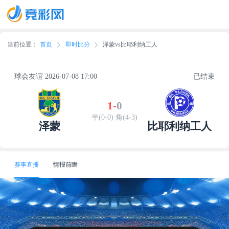
当前位置：
首页
即时比分
泽蒙vs比耶利纳工人
球会友谊 2026-07-08 17:00
已结束
1
-
0
半(0-0) 角(4-3)
泽蒙
比耶利纳工人
赛事直播
情报前瞻