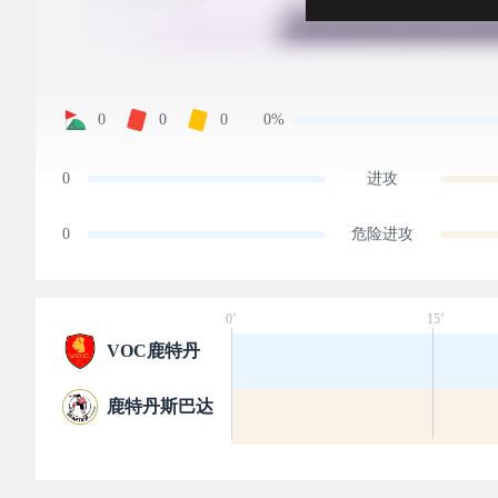
0
0
0
0%
0
进攻
0
危险进攻
0’
15’
VOC鹿特丹
鹿特丹斯巴达