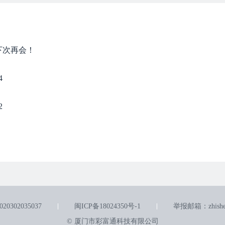
下次再会！
4
2
0302035037
闽ICP备18024350号-1
举报邮箱：zhishen
© 厦门市彩富通科技有限公司