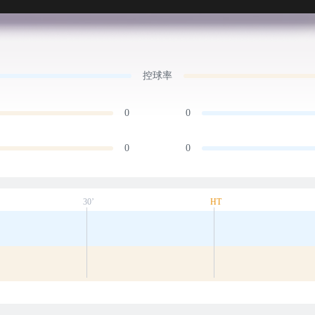
控球率
0
0
0
0
30’
HT