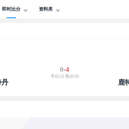
即时比分
资料库
0
-
4
半(0-2) 角(0-0)
特丹
鹿