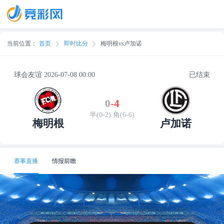
当前位置：
首页
即时比分
梅明根vs卢加诺
球会友谊 2026-07-08 00:00
已结束
0
-
4
半(0-2) 角(6-6)
梅明根
卢加诺
赛事直播
情报前瞻