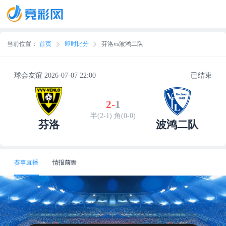
当前位置：
首页
即时比分
芬洛vs波鸿二队
球会友谊 2026-07-07 22:00
已结束
2
-
1
半(2-1) 角(0-0)
芬洛
波鸿二队
赛事直播
情报前瞻