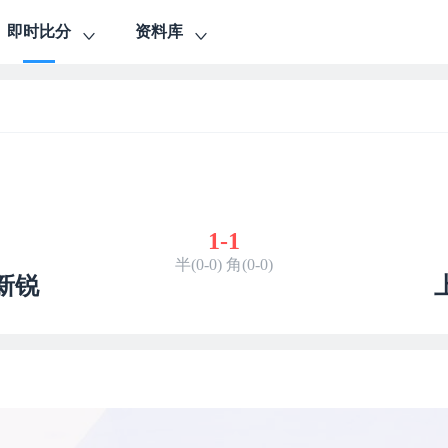
即时比分
资料库
1
-
1
半(0-0) 角(0-0)
新锐