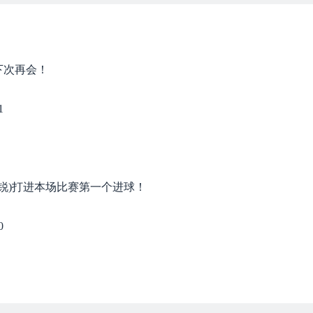
下次再会！
1
宁盛京新锐)打进本场比赛第一个进球！
0