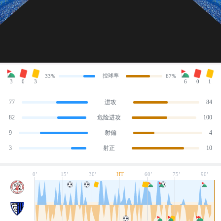
控球率
33%
67%
3
0
3
6
0
1
77
进攻
84
82
危险进攻
100
9
射偏
4
3
射正
10
0’
15’
30’
HT
60’
75’
90’