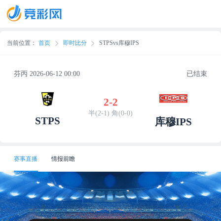
当前位置：
首页
即时比分
STPSvs库穆IPS
芬丙 2026-06-12 00:00
已结束
2
-
2
半(2-1) 角(0-0)
STPS
库穆IPS
赛事直播
情报前瞻