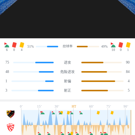
控球率
51%
49%
6
0
4
10
0
1
75
进攻
90
48
危险进攻
84
1
射偏
4
3
射正
5
0’
15’
30’
HT
60’
75’
90’