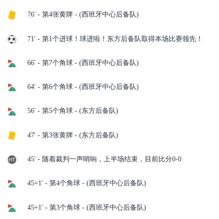
76' - 第4张黄牌 - (西班牙中心后备队)
71' - 第1个进球！球进啦！东方后备队取得本场比赛领先！
66' - 第7个角球 - (西班牙中心后备队)
64' - 第6个角球 - (西班牙中心后备队)
56' - 第5个角球 - (东方后备队)
47' - 第3张黄牌 - (东方后备队)
45' - 随着裁判一声哨响，上半场结束，目前比分0-0
45+1' - 第4个角球 - (西班牙中心后备队)
45+1' - 第3个角球 - (西班牙中心后备队)