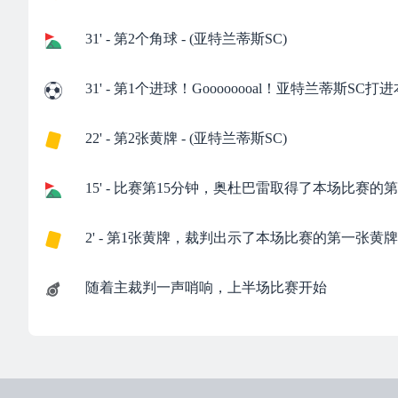
31' - 第2个角球 - (亚特兰蒂斯SC)
31' - 第1个进球！Goooooooal！亚特兰蒂斯S
22' - 第2张黄牌 - (亚特兰蒂斯SC)
15' - 比赛第15分钟，奥杜巴雷取得了本场比赛的
2' - 第1张黄牌，裁判出示了本场比赛的第一张黄牌
随着主裁判一声哨响，上半场比赛开始