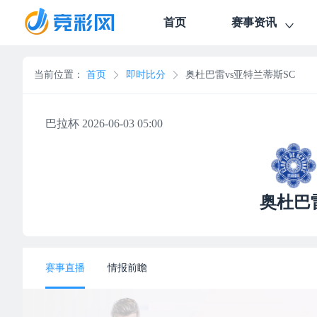
首页
赛事资讯
当前位置：
首页
即时比分
奥杜巴雷vs亚特兰蒂斯SC
巴拉杯 2026-06-03 05:00
奥杜巴
赛事直播
情报前瞻