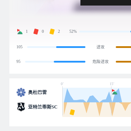
1
0
2
52%
105
进攻
95
危险进攻
0’
15’
奥杜巴雷
亚特兰蒂斯SC