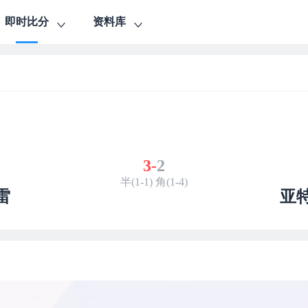
即时比分
资料库
3
-
2
半(1-1) 角(1-4)
雷
亚