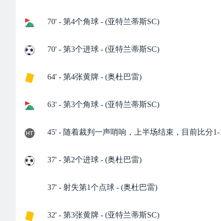
70' - 第4个角球 - (亚特兰蒂斯SC)
70' - 第3个进球 - (亚特兰蒂斯SC)
64' - 第4张黄牌 - (奥杜巴雷)
63' - 第3个角球 - (亚特兰蒂斯SC)
45' - 随着裁判一声哨响，上半场结束，目前比分1-
37' - 第2个进球 - (奥杜巴雷)
37' - 射失第1个点球 - (奥杜巴雷)
32' - 第3张黄牌 - (亚特兰蒂斯SC)