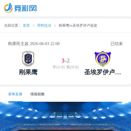
当前位置：
首页
即时比分
刚果鹰vs圣埃罗伊卢波波
刚果民主超 2026-06-03 22:00
已结束
3
-
2
半(1-0) 角(0-0)
刚果鹰
圣埃罗伊卢波
波
赛事直播
情报前瞻