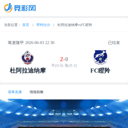
当前位置：
首页
即时比分
杜阿拉迪纳摩vsFC瞪羚
喀麦隆甲 2026-06-03 22:30
已结束
2
-
0
半(0-0) 角(8-3)
杜阿拉迪纳摩
FC瞪羚
赛事直播
情报前瞻