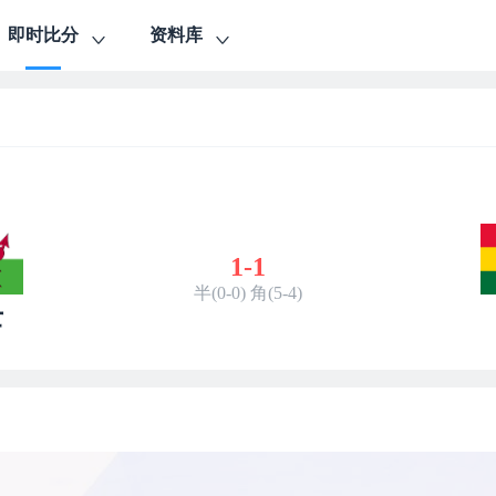
即时比分
资料库
1
-
1
半(0-0) 角(5-4)
士