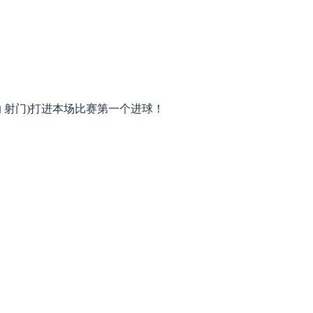
基(加纳 射门)打进本场比赛第一个进球！