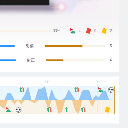
33%
4
0
2
射偏
5
射正
6
75’
90’