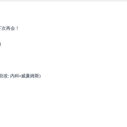
下次再会！
1
 (助攻: 内科•威廉姆斯)