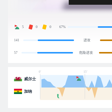
5
0
0
67%
141
进攻
57
危险进攻
0’
15’
威尔士
加纳