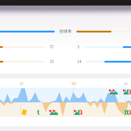
控球率
57
3
25
14
30’
HT
60’