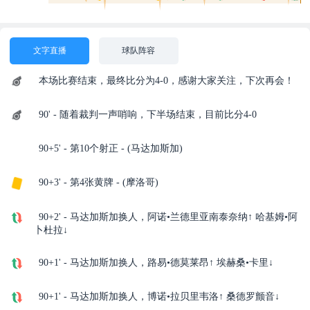
文字直播
球队阵容
本场比赛结束，最终比分为4-0，感谢大家关注，下次再会！
90' - 随着裁判一声哨响，下半场结束，目前比分4-0
90+5' - 第10个射正 - (马达加斯加)
90+3' - 第4张黄牌 - (摩洛哥)
90+2' - 马达加斯加换人，阿诺•兰德里亚南泰奈纳↑ 哈基姆•阿
卜杜拉↓
90+1' - 马达加斯加换人，路易•德莫莱昂↑ 埃赫桑•卡里↓
90+1' - 马达加斯加换人，博诺•拉贝里韦洛↑ 桑德罗颤音↓