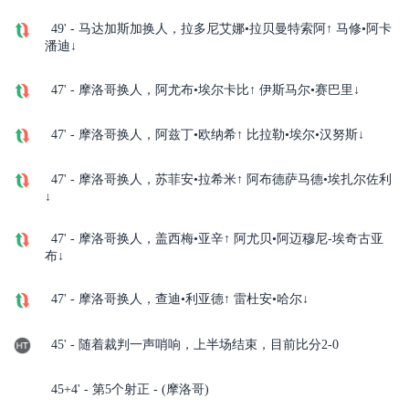
49' - 马达加斯加换人，拉多尼艾娜•拉贝曼特索阿↑ 马修•阿卡
潘迪↓
47' - 摩洛哥换人，阿尤布•埃尔卡比↑ 伊斯马尔•赛巴里↓
47' - 摩洛哥换人，阿兹丁•欧纳希↑ 比拉勒•埃尔•汉努斯↓
47' - 摩洛哥换人，苏菲安•拉希米↑ 阿布德萨马德•埃扎尔佐利
↓
47' - 摩洛哥换人，盖西梅•亚辛↑ 阿尤贝•阿迈穆尼-埃奇古亚
布↓
47' - 摩洛哥换人，查迪•利亚德↑ 雷杜安•哈尔↓
45' - 随着裁判一声哨响，上半场结束，目前比分2-0
45+4' - 第5个射正 - (摩洛哥)