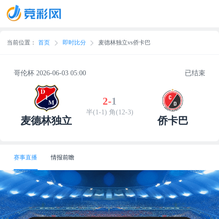
当前位置：
首页
即时比分
麦德林独立vs侨卡巴
哥伦杯 2026-06-03 05:00
已结束
2
-
1
半(1-1) 角(12-3)
麦德林独立
侨卡巴
赛事直播
情报前瞻