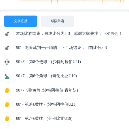
文字直播
球队阵容
本场比赛结束，最终比分为5-3，感谢大家关注，下次再会！
90' - 随着裁判一声哨响，下半场结束，目前比分5-3
90+8' - 第8个进球 - (沙特阿拉伯U21)
90+7' - 第6个角球 - (哥伦比亚U19)
90+7' 9张黄牌 (沙特阿拉伯 青年队)
88' - 第8张黄牌 - (沙特阿拉伯U21)
88' - 第7张黄牌 - (哥伦比亚U19)