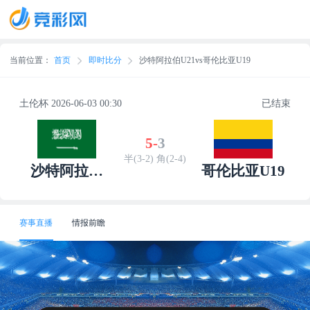
当前位置：
首页
即时比分
沙特阿拉伯U21vs哥伦比亚U19
土伦杯 2026-06-03 00:30
已结束
5
-
3
半(3-2) 角(2-4)
沙特阿拉伯
哥伦比亚U19
U21
赛事直播
情报前瞻