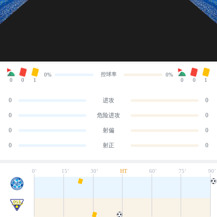
控球率
0%
0%
0
0
1
0
0
1
0
进攻
0
0
危险进攻
0
0
射偏
0
0
射正
0
0’
15’
30’
HT
60’
75’
90’