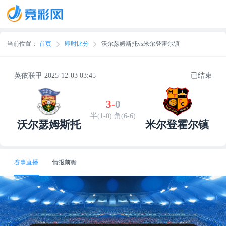
当前位置：
首页
即时比分
沃尔瑟姆斯托vs米尔登霍尔镇
英依联甲 2025-12-03 03:45
已结束
3
-
0
半(1-0) 角(6-6)
沃尔瑟姆斯托
米尔登霍尔镇
赛事直播
情报前瞻