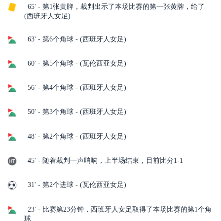
65' - 第1张黄牌，裁判出示了本场比赛的第一张黄牌，给了
(西班牙人女足)
63' - 第6个角球 - (西班牙人女足)
60' - 第5个角球 - (瓦伦西亚女足)
56' - 第4个角球 - (西班牙人女足)
50' - 第3个角球 - (西班牙人女足)
48' - 第2个角球 - (西班牙人女足)
45' - 随着裁判一声哨响，上半场结束，目前比分1-1
31' - 第2个进球 - (瓦伦西亚女足)
23' - 比赛第23分钟，西班牙人女足取得了本场比赛的第1个角
球