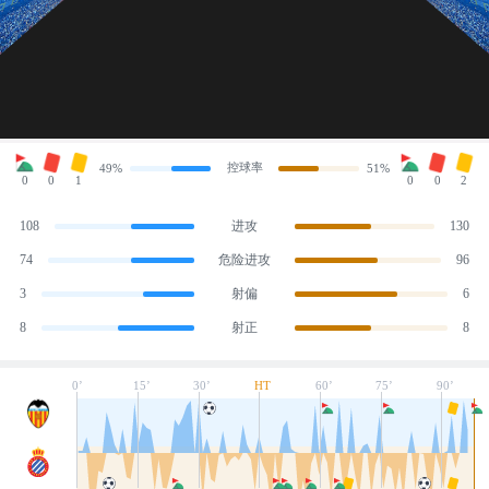
控球率
49%
51%
0
0
1
0
0
2
108
进攻
130
74
危险进攻
96
3
射偏
6
8
射正
8
0’
15’
30’
HT
60’
75’
90’