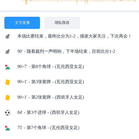
文字直播
球队阵容
本场比赛结束，最终比分为1-2，感谢大家关注，下次再会！
90' - 随着裁判一声哨响，下半场结束，目前比分1-2
90+7' - 第8个角球 - (瓦伦西亚女足)
90+1' - 第3张黄牌 - (瓦伦西亚女足)
90+1' - 第2张黄牌 - (西班牙人女足)
84' - 第3个进球 - (西班牙人女足)
75' - 第7个角球 - (瓦伦西亚女足)