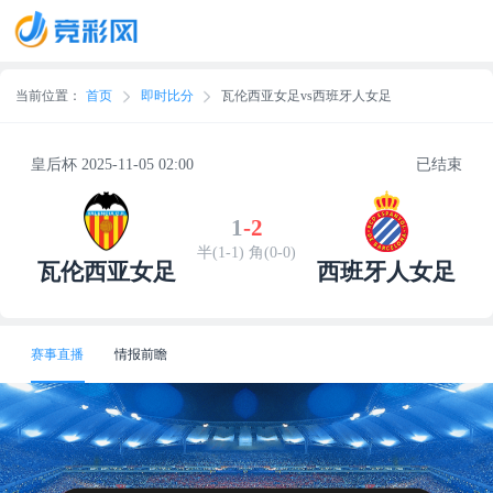
当前位置：
首页
即时比分
瓦伦西亚女足vs西班牙人女足
皇后杯 2025-11-05 02:00
已结束
1
-
2
半(1-1) 角(0-0)
瓦伦西亚女足
西班牙人女足
赛事直播
情报前瞻