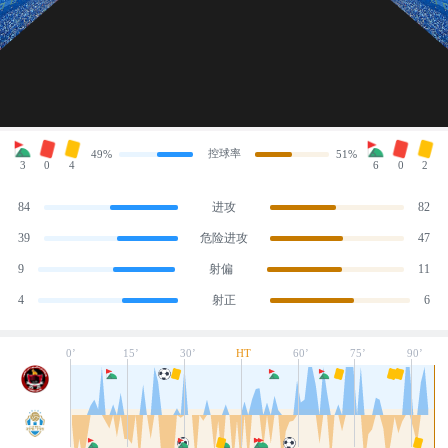
控球率
49%
51%
3
0
4
6
0
2
84
进攻
82
39
危险进攻
47
9
射偏
11
4
射正
6
0’
15’
30’
HT
60’
75’
90’