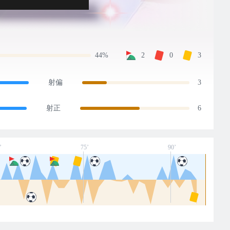
44%
2
0
3
射偏
3
射正
6
’
75’
90’