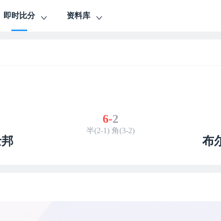
即时比分
资料库
6
-
2
半(2-1) 角(3-2)
士邦
布