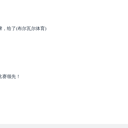
牌，给了(布尔瓦尔体育)
场比赛领先！