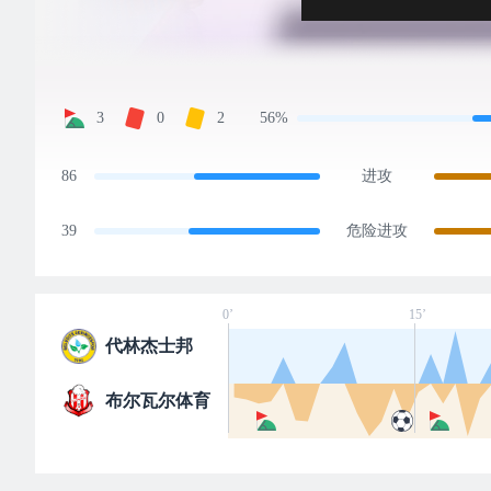
3
0
2
56%
86
进攻
39
危险进攻
0’
15’
代林杰士邦
布尔瓦尔体育