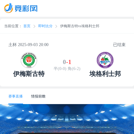
当前位置：
首页
即时比分
伊梅斯古特vs埃格利士邦
土杯 2025-09-03 20:00
已结束
0
-
1
半(0-0) 角(6-2)
伊梅斯古特
埃格利士邦
赛事直播
情报前瞻