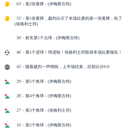
63' - 第2张黄牌 - (伊梅斯古特)
55' - 第1张黄牌，裁判出示了本场比赛的第一张黄牌，给了
(埃格利士邦)
50' - 射失第1个点球 - (伊梅斯古特)
46' - 第1个进球！球进啦！埃格利士邦取得本场比赛领先！
45' - 随着裁判一声哨响，上半场结束，目前比分0-0
29' - 第5个角球 - (伊梅斯古特)
28' - 第4个角球 - (伊梅斯古特)
27' - 第3个角球 - (埃格利士邦)
16' - 第2个角球 - (伊梅斯古特)