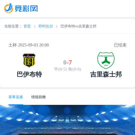
当前位置：
首页
即时比分
巴伊布特vs吉里森士邦
土杯 2025-09-03 20:00
已结束
0
-
7
半(0-5) 角(0-0)
巴伊布特
吉里森士邦
赛事直播
情报前瞻