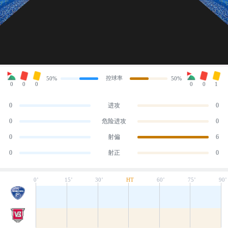
控球率
50%
50%
0
0
0
0
0
1
0
进攻
0
0
危险进攻
0
0
射偏
6
0
射正
0
0’
15’
30’
HT
60’
75’
90’