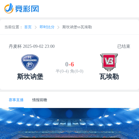
当前位置：
首页
即时比分
斯坎讷堡vs瓦埃勒
丹麦杯 2025-09-02 23:00
已结束
0
-
6
半(0-4) 角(0-0)
斯坎讷堡
瓦埃勒
赛事直播
情报前瞻