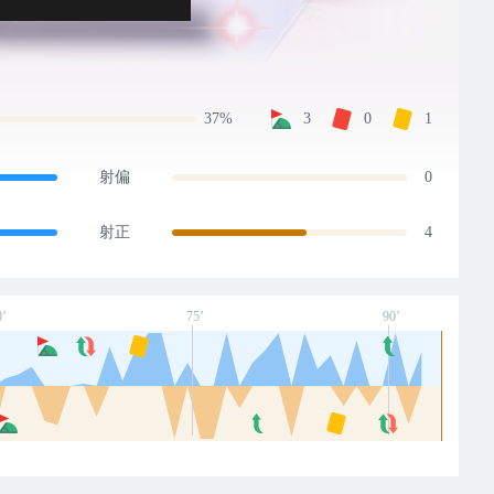
37%
3
0
1
射偏
0
射正
4
0’
75’
90’