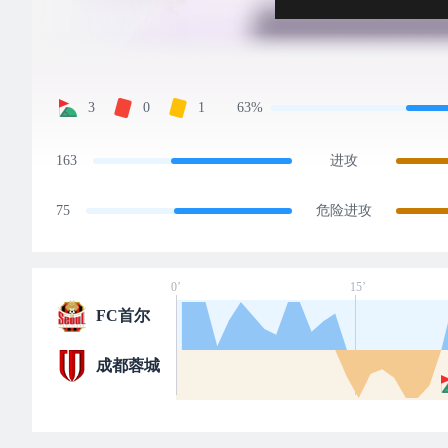
3
0
1
63%
163
进攻
75
危险进攻
0’
15’
FC首尔
成都蓉城