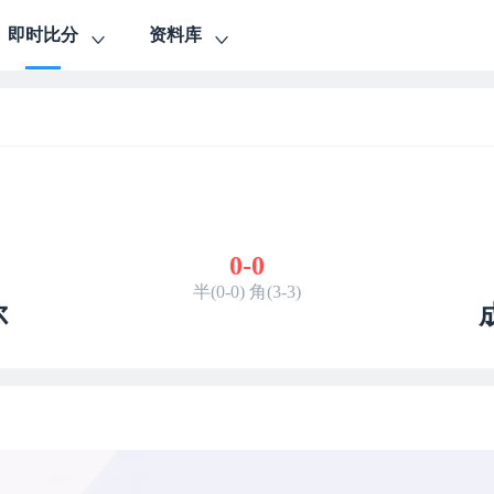
即时比分
资料库
0
-
0
半(0-0) 角(3-3)
尔