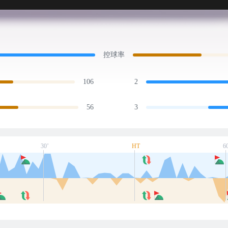
控球率
106
2
56
3
30’
HT
6