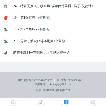
24' - 特鲁瓦换人，穆奈姆•埃尔伊德里西↑ 马丁•艾德琳↓
19' - 第1张红牌 - (特鲁瓦)
11' - 第2个角球 - (特鲁瓦)
2' - 2分钟，波城获得本场第1个角球
随着主裁判一声哨响，上半场比赛开始
闽公网安备 35020302035037
闽ICP备18024350号-1
举报邮箱：zhishengty@163.com
© 厦门市彩富通科技有限公司