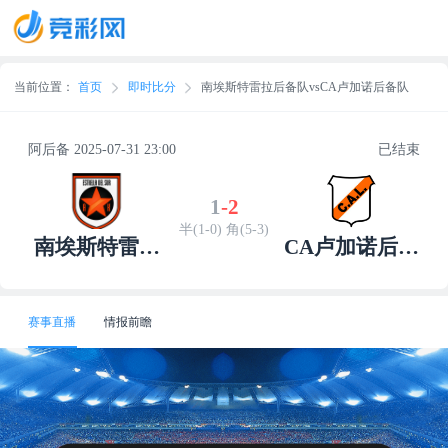
当前位置：
首页
即时比分
南埃斯特雷拉后备队vsCA卢加诺后备队
阿后备 2025-07-31 23:00
已结束
1
-
2
半(1-0) 角(5-3)
南埃斯特雷拉
CA卢加诺后备
后备队
队
赛事直播
情报前瞻