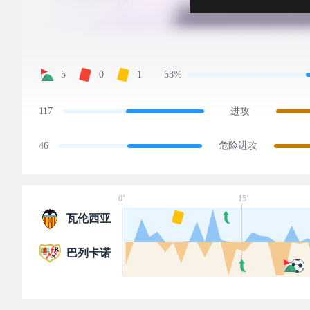
5
0
1
53%
117
进攻
46
危险进攻
0’
15’
瓦伦西亚
巴列卡诺