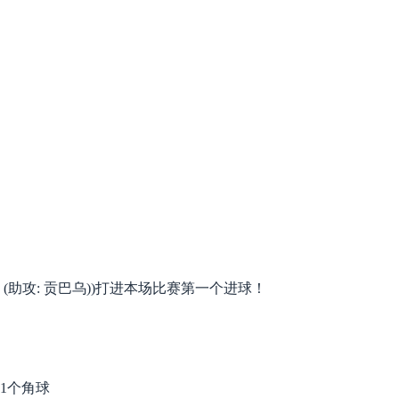
 头球 (助攻: 贡巴乌))打进本场比赛第一个进球！
第1个角球