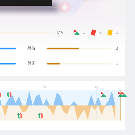
47%
1
0
1
射偏
3
射正
1
75’
90’