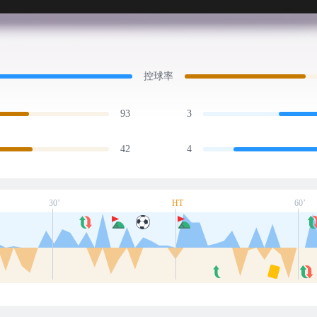
控球率
93
3
42
4
30’
HT
60’