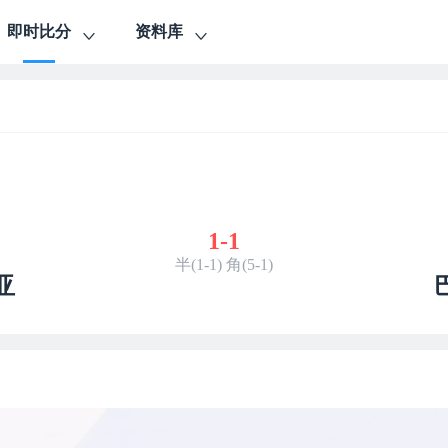
即时比分
资料库
1
-
1
半(1-1) 角(5-1)
亚