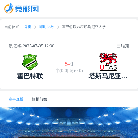
当前位置：
首页
即时比分
霍巴特联vs塔斯马尼亚大学
澳塔锦 2025-07-05 12:30
已结束
5
-
0
半(0-0) 角(0-0)
霍巴特联
塔斯马尼亚大
学
赛事直播
情报前瞻