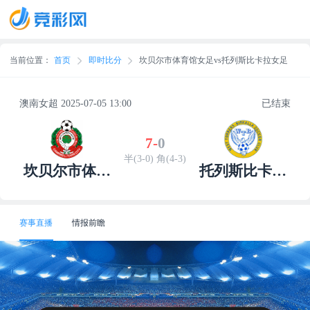
当前位置：
首页
即时比分
坎贝尔市体育馆女足vs托列斯比卡拉女足
澳南女超 2025-07-05 13:00
已结束
7
-
0
半(3-0) 角(4-3)
坎贝尔市体育
托列斯比卡拉
馆女足
女足
赛事直播
情报前瞻