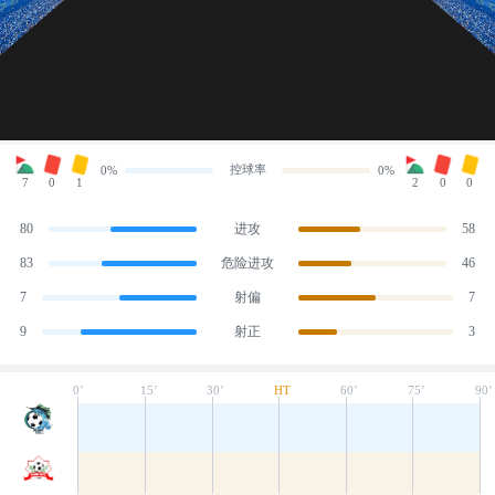
控球率
0%
0%
7
0
1
2
0
0
80
进攻
58
83
危险进攻
46
7
射偏
7
9
射正
3
0’
15’
30’
HT
60’
75’
90’