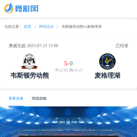
当前位置：
首页
即时比分
韦斯顿劳动熊vs麦格理湖
澳威北超 2023-07-23 13:00
已结束
5
-
0
半(2-0) 角(4-2)
韦斯顿劳动熊
麦格理湖
赛事直播
情报前瞻