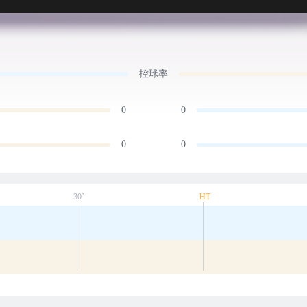
控球率
0
0
0
0
30’
HT