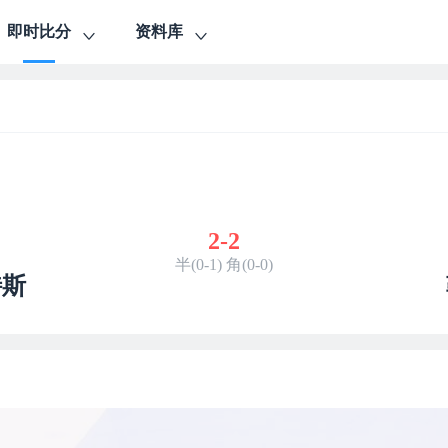
即时比分
资料库
2
-
2
半(0-1) 角(0-0)
特斯