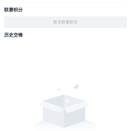
联赛积分
暂无联赛积分
历史交锋