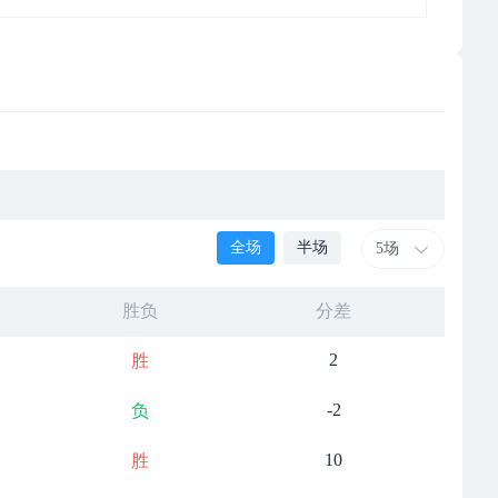
全场
半场
5场
胜负
分差
2
胜
-2
负
10
胜