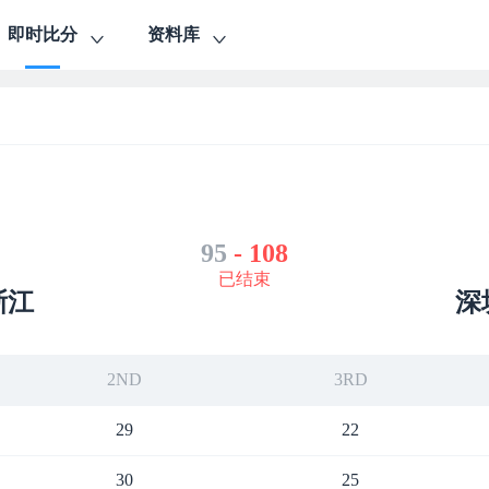
即时比分
资料库
95
-
108
已结束
浙江
深
2ND
3RD
29
22
30
25