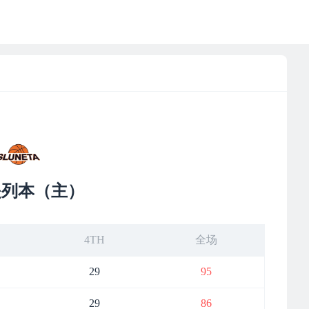
提列本（主）
4TH
全场
29
95
29
86