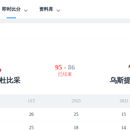
即时比分
资料库
95
-
86
已结束
杜比采
乌斯
1ST
2ND
3RD
26
25
15
25
18
14