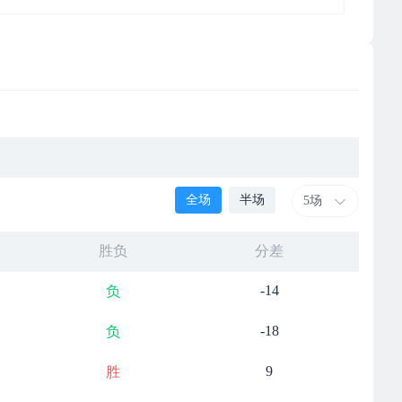
全场
半场
5场
胜负
分差
-14
负
-18
负
9
胜